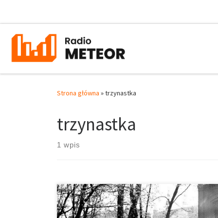
Przejdź do treści
Strona główna
»
trzynastka
trzynastka
1 wpis
Czarna „13” – mało kto dziś pamięta o legendzie
przedwojennej koszykówki, a przecież wśród