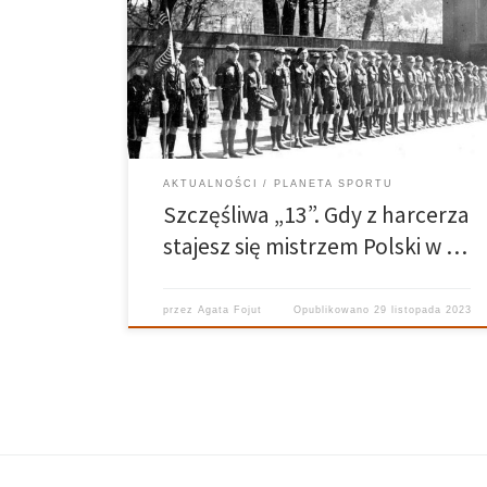
pierwszych historycznych mistrzów Polski znaleźli się
późniejsi reprezentanci Polski i olimpijczycy. To
właśnie w poznańskiej drużynie harcerskiej im.
hetmana Zamoyskiego pierwsze sportowe
doświadczenia zbierali m.in. zdolni […]
AKTUALNOŚCI
PLANETA SPORTU
Szczęśliwa „13”. Gdy z harcerza
stajesz się mistrzem Polski w …
przez
Agata Fojut
Opublikowano
29 listopada 2023