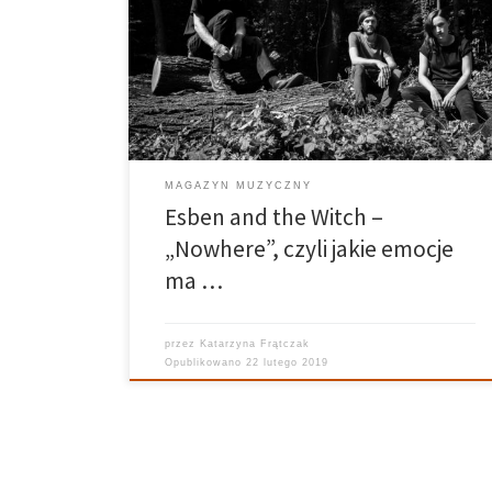
nowy krążek – „Nowhere” i jeśli to słowo miało opisać
płytę, to jest też wyczerpujące jako opis koncertu,
który odbył się 8 lutego w Poznaniu w klubie Pod
Minogą. Nowhere […]
MAGAZYN MUZYCZNY
Esben and the Witch –
„Nowhere”, czyli jakie emocje
ma …
przez
Katarzyna Frątczak
Opublikowano
22 lutego 2019