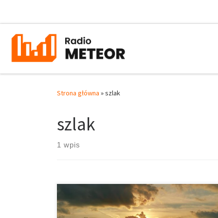
Przejdź do treści
Strona główna
»
szlak
szlak
1 wpis
Historia i położenie Jezioro Kierskie swoją obecną