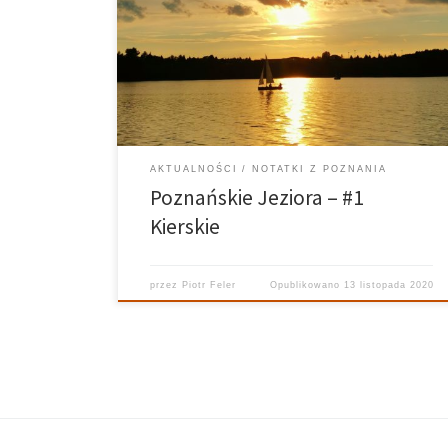
budowę zawdzięcza zlodowaceniom, które wraz z
przesuwaniem się lądolodu i podziemnych rzek
tworzyły długie, strome i głębokie wyżłobienia. Stąd
też większość jezior tego typu ma na terenie polski
położenie południkowe. Na pochodzenie jeziora […]
AKTUALNOŚCI
NOTATKI Z POZNANIA
Poznańskie Jeziora – #1
Kierskie
przez
Piotr Feler
Opublikowano
13 listopada 2020