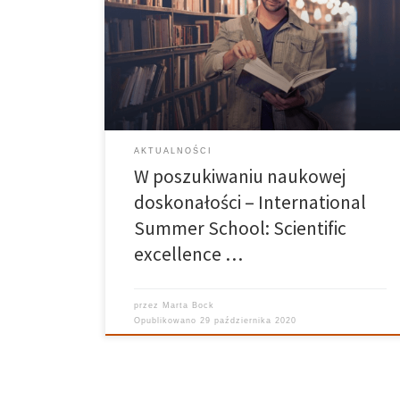
doskonałości mowa? International Summer School:
Scientific excellence – origins, research, results to
wydarzenie, podczas którego wybitni naukowcy
spotkali się z doktorantami, konsultowali swoje
projekty i wygłaszali wykłady […]
AKTUALNOŚCI
W poszukiwaniu naukowej
doskonałości – International
Summer School: Scientific
excellence …
przez
Marta Bock
Opublikowano
29 października 2020