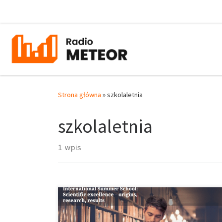
Przejdź do treści
Strona główna
»
szkolaletnia
szkolaletnia
1 wpis
Mijający tydzień rozpoczął się w Poznaniu pod
znakiem pracy nad doskonałością. O jakiej