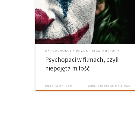
szczęścia do kosmitów czy innych nadprzyrodzonych
stworzeń, ale o tym innym razem. Tutaj chciałem
poruszyć temat sympatii, jaką odbiorcy często, a
nawet bardzo często obdarzają postacie
psychopatycznych antagonistów. […]
AKTUALNOŚCI
PRZESTRZEŃ KULTURY
Psychopaci w filmach, czyli
niepojęta miłość
przez
Antoni Szot
Opublikowano
28 maja 2021