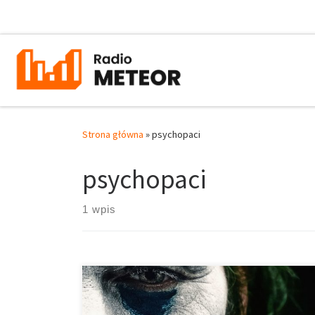
Przejdź do treści
Strona główna
»
psychopaci
psychopaci
1 wpis
Psychopaci to zazwyczaj główni antagoniści Batmana.
Bądźmy szczerzy, człowiek nietoperz nie miał