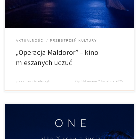
„Siedem” nie […]
AKTUALNOŚCI
PRZESTRZEŃ KULTURY
„Operacja Maldoror” – kino
mieszanych uczuć
przez
Jan Grzelaczyk
Opublikowano
2 kwietnia 2025
Przestrzeń Kultury — 14.03.2018 Prowadzi: Eva Mackevica, Daria
Banasiewicz Realizuje: Paweł Grendysa W środowe popołudnie