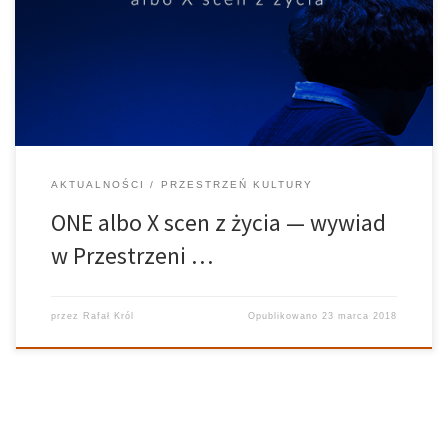
gośćmi Eva Mackevica i Daria Banasiewicz w „Przestrzeń Kultury”
były: Justyna Machaj i Małgorzata Lasota ze studia aktorskiego STA.
Panie spotkały się w związku ze […]
AKTUALNOŚCI
PRZESTRZEŃ KULTURY
ONE albo X scen z życia — wywiad
w Przestrzeni …
przez
Rafał Król
Opublikowano
23 marca 2018