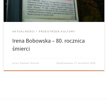
przyszło jej zginąć. Irena Bobowska […]
AKTUALNOŚCI
PRZESTRZEŃ KULTURY
Irena Bobowska – 80. rocznica
śmierci
przez
Damian Stessel
Opublikowano
27 września 2022