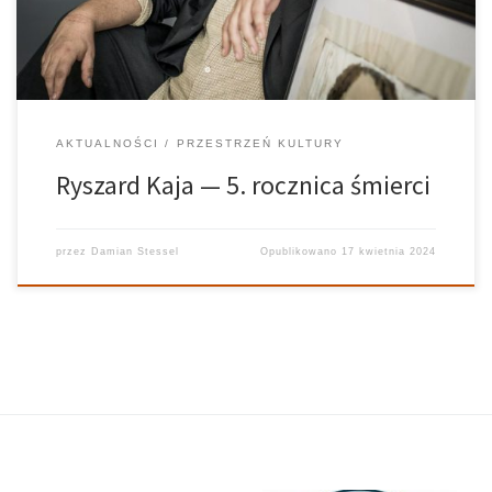
przedwcześnie – Ryszard Kaja […]
AKTUALNOŚCI
PRZESTRZEŃ KULTURY
Ryszard Kaja — 5. rocznica śmierci
przez
Damian Stessel
Opublikowano
17 kwietnia 2024