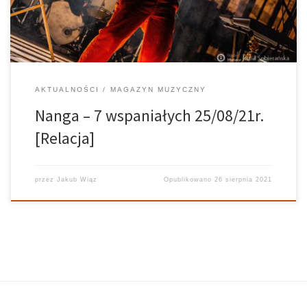
to przede wszystkim z chęci stworzenia nowych […]
AKTUALNOŚCI
MAGAZYN MUZYCZNY
Nanga – 7 wspaniałych 25/08/21r.
[Relacja]
przez
Jakub Wiąz
Opublikowano
26 sierpnia 2021