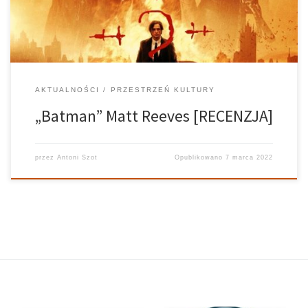
parodią […]
AKTUALNOŚCI
PRZESTRZEŃ KULTURY
„Batman” Matt Reeves [RECENZJA]
przez
Antoni Szot
Opublikowano
7 marca 2022