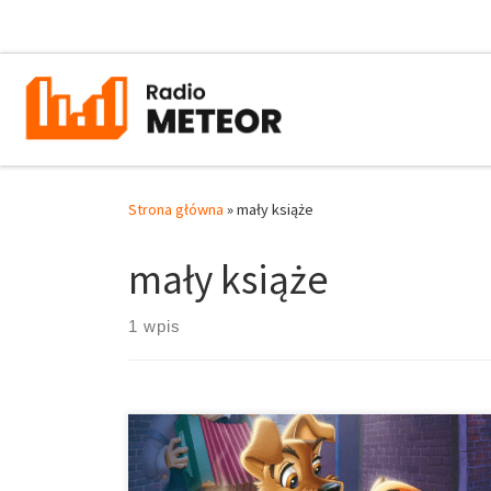
Przejdź do treści
Strona główna
»
mały książe
mały książe
1 wpis
Jak co roku, 14 lutego świętujemy Walentynki,