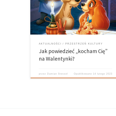
nazywane dniem zakochanych. Jest to idealna okazja,
aby spędzić czas z ukochaną osobą i wyznać jej naszą
miłość i oddanie. Chcesz zaskoczyć swoją drugą
połówkę cytatem lub wierszem o miłości, który
najbardziej oddaje […]
AKTUALNOŚCI
PRZESTRZEŃ KULTURY
Jak powiedzieć „kocham Cię”
na Walentynki?
przez
Damian Stessel
Opublikowano
14 lutego 2023