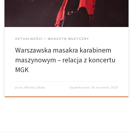
[…]
AKTUALNOŚCI
MAGAZYN MUZYCZNY
Warszawska masakra karabinem
maszynowym – relacja z koncertu
MGK
przez
Mikołaj Obała
Opublikowano
26 września 2019