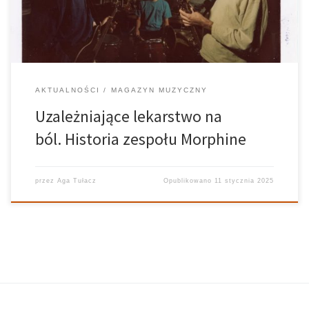
Zjednoczonych wydano […]
AKTUALNOŚCI
MAGAZYN MUZYCZNY
Uzależniające lekarstwo na
ból. Historia zespołu Morphine
przez
Aga Tułacz
Opublikowano
11 stycznia 2025