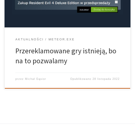
AKTUALNOŚCI
METEOR.EXE
Przereklamowane gry istnieją, bo
na to pozwalamy
przez
Michał Gąsior
Opublikowano
28 listopada 2022