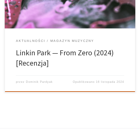
szczerości. Linkin Park powstaje z […]
AKTUALNOŚCI
MAGAZYN MUZYCZNY
Linkin Park — From Zero (2024)
[Recenzja]
przez
Dominik Pardyak
Opublikowano
16 listopada 2024