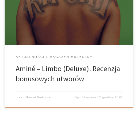
kawałki sprawiają, że zyskuje ona na wartości? Czy podnoszą
jeszcze wyżej poziom tego dobrze ocenianego materiału? Może
jest właśnie na odwrót i artysta […]
AKTUALNOŚCI
MAGAZYN MUZYCZNY
Aminé – Limbo (Deluxe). Recenzja
bonusowych utworów
przez
Marcel Kędziora
Opublikowano
12 grudnia 2020