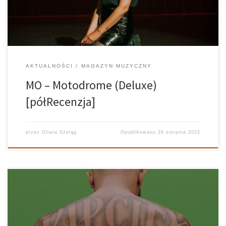
AKTUALNOŚCI
MAGAZYN MUZYCZNY
MO – Motodrome (Deluxe)
[półRecenzja]
przez
Oliwia Szeląg
Opublikowano
26 sierpnia 2022
Po czterech miesiącach od wydania swojego drugiego albumu
studyjnego, Aminé raczy nas wersją rozszerzoną płyty. Czy nowe