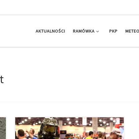
AKTUALNOŚCI
RAMÓWKA
PKP
METEO
t
Cosfun od A do Z – 13.03.2018 Prowadzi: Iga
Tomaszewska Realizował: Monika Frydrychowicz