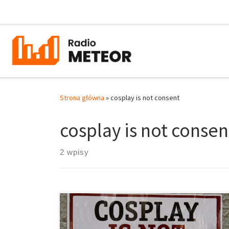
Przejdź do treści
Strona główna
»
cosplay is not consent
cosplay is not consen
2 wpisy
Cosfun od A do Z – 13.03.2018 Prowadzi: Iga