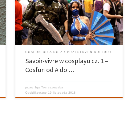
Grafika: Kuba Siedlecki Temat związany nie tylko z
cosplayem, ale także z każdą osobom odwiedzającą
konwenty. Nie ważne czy jesteś zwykłym
uczestnikiem, fotografem lub innym cosplayerem.
Istnieje […]
COSFUN OD A DO Z
PRZESTRZEŃ KULTURY
Savoir-vivre w cosplayu cz. 1 –
Cosfun od A do …
przez
Iga Tomaszewska
Opublikowano
19 listopada 2018