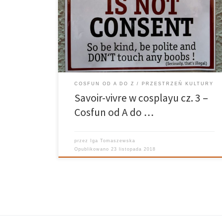
Tomaszewska Realizował: Monika Frydrychowicz
Grafika: Kuba Siedlecki Powracamy do was z mini serią
„Savoir-vivre w cosplayu”. Tym razem temat będzie
być może trochę bardziej poważny. Chodzi o szeroko
zakrojoną akcję „Cosplay […]
COSFUN OD A DO Z
PRZESTRZEŃ KULTURY
Savoir-vivre w cosplayu cz. 3 –
Cosfun od A do …
przez
Iga Tomaszewska
Opublikowano
23 listopada 2018