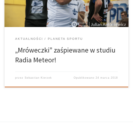
„kuchni” a nasz […]
AKTUALNOŚCI
PLANETA SPORTU
„Mróweczki” zaśpiewane w studiu
Radia Meteor!
przez
Sebastian Kierzek
Opublikowano
24 marca 2018