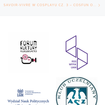
Na
SAVOIR-VIVRE W COSPLAYU CZ. 3 – COSFUN OD A DO Z