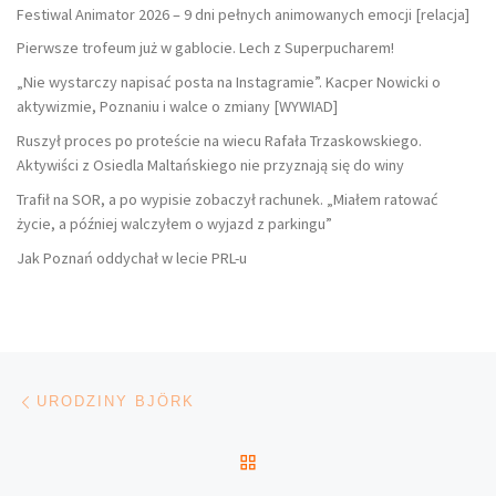
Festiwal Animator 2026 – 9 dni pełnych animowanych emocji [relacja]
Pierwsze trofeum już w gablocie. Lech z Superpucharem!
„Nie wystarczy napisać posta na Instagramie”. Kacper Nowicki o
aktywizmie, Poznaniu i walce o zmiany [WYWIAD]
Ruszył proces po proteście na wiecu Rafała Trzaskowskiego.
Aktywiści z Osiedla Maltańskiego nie przyznają się do winy
Trafił na SOR, a po wypisie zobaczył rachunek. „Miałem ratować
życie, a później walczyłem o wyjazd z parkingu”
Jak Poznań oddychał w lecie PRL-u
Nawigacja wpisu
Poprzedni wpis
URODZINY BJÖRK
POWRÓT DO LISTY POS