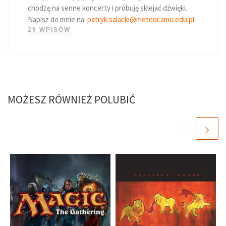
chodzę na senne koncerty i próbuję sklejać dźwięki.
Napisz do mnie na:
patryk.salacki@meteor.amu.edu.pl
29 WPISÓW
MOŻESZ RÓWNIEŻ POLUBIĆ