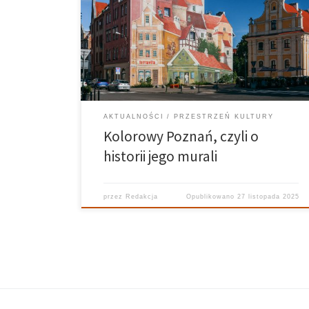
szczególnej uwagi. Stolica Wielkopolski przyciąga
szczególnie swoją architekturą czy zabytkami.
Niedoceniania jeszcze jednak jest sztuka uliczna
miasta, która dynamicznie się rozwija. Liczba murali
stopniowo zwiększa się dzięki lokalnym artystom, a
[…]
AKTUALNOŚCI
PRZESTRZEŃ KULTURY
Kolorowy Poznań, czyli o
historii jego murali
przez
Redakcja
Opublikowano
27 listopada 2025