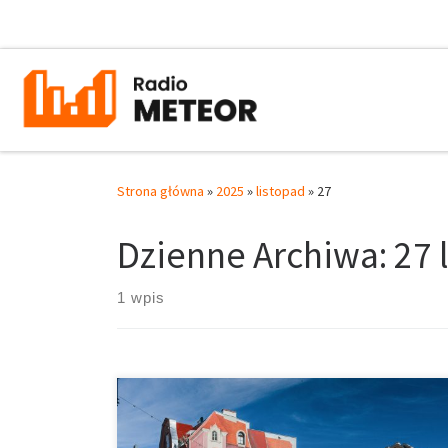
Przejdź do treści
Strona główna
»
2025
»
listopad
»
27
Dzienne Archiwa:
27 
1 wpis
Zwiedzając Poznań, można wybrać wiele
tematycznych szlaków, bądź miejsc wartych