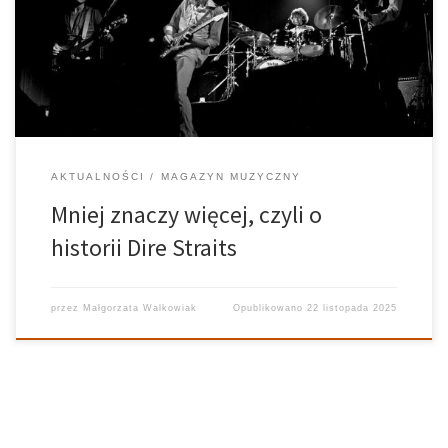
muzyczną pozostaje niepodważalny. Właśnie wtedy rozwiązano
brytyjski zespół Dire Straits, który przez blisko dwie dekady
aktywnej działalności istotnie przyczynił się do […]
AKTUALNOŚCI
MAGAZYN MUZYCZNY
Mniej znaczy więcej, czyli o
historii Dire Straits
przez
Małgorzata Walkowiak
Opublikowano
22 listopada 2025