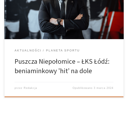
przygoda z Ekstraklasą, choć ich debiut przypadł na mecz z
Widzewem.
AKTUALNOŚCI
PLANETA SPORTU
Puszcza Niepołomice – ŁKS Łódź:
beniaminkowy 'hit’ na dole
przez
Redakcja
Opublikowano
3 marca 2024