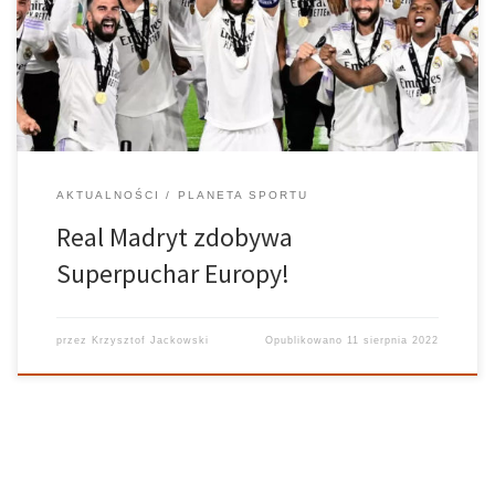
Europy, Eintracht Frankfurt 2:0. Dla zespołu prowadzonego przez
Carlo Ancelottiego jest to piąty puchar w historii. Przebieg
spotkania Mecz od początku do samego końca […]
AKTUALNOŚCI
PLANETA SPORTU
Real Madryt zdobywa
Superpuchar Europy!
przez
Krzysztof Jackowski
Opublikowano
11 sierpnia 2022