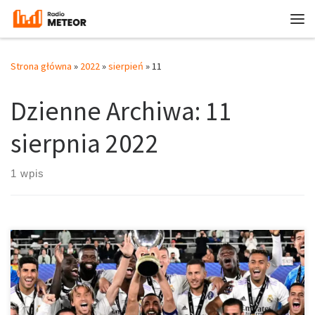
Przejdź do treści
Me
Strona główna
»
2022
»
sierpień
»
11
Dzienne Archiwa:
11
sierpnia 2022
1 wpis
Real Madryt rozpoczął sezon 2022/23 z przytupem. W spotkaniu o
Superpuchar Europy pokonał ubiegłorocznego zwycięzcę Ligi