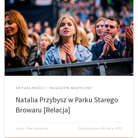
Kolejny koncert z cyklu Letnie Brzmienia i kolejna topowa gwiazda
polskiej sceny muzycznej przed poznańską publicznością. 15 lipca
w parku obok Starego Browaru swoje dzieła zaprezentowała
Natalia Przybysz. Czy zielona przestrzeń obudziła w
poznaniakach prawdziwy Zew? Cykl Letnie Brzmienia to […]
AKTUALNOŚCI
MAGAZYN MUZYCZNY
Natalia Przybysz w Parku Starego
Browaru [Relacja]
przez
Olga Kasperek
Opublikowano
29 lipca 2022