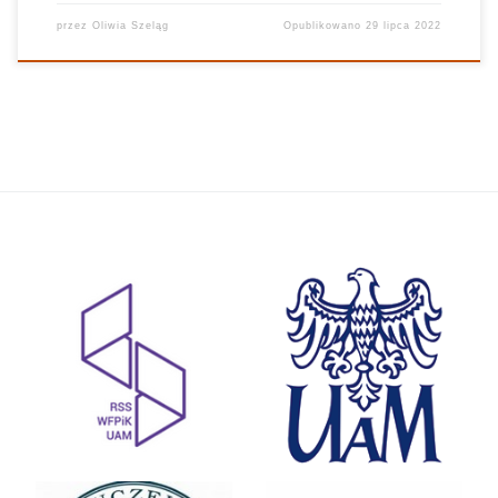
przez
Oliwia Szeląg
Opublikowano
29 lipca 2022