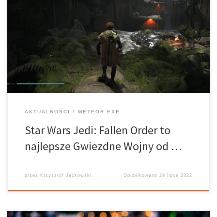
Gwiezdne wojny są jedną z najważniejszych marek obecnego
pokolenia. Oprócz oglądania filmów, seriali oraz czytania książek,
fani franczyzy mogli zagrać w wiele gier wideo spod znaku Star
Wars. Wspomnieć tutaj trzeba o tak kultowych tytułach, jak seria
KoTOR, Jedi knight, […]
AKTUALNOŚCI
METEOR.EXE
Star Wars Jedi: Fallen Order to
najlepsze Gwiezdne Wojny od …
przez
Krzysztof Jackowski
Opublikowano
29 lipca 2022