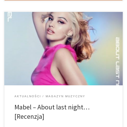
Twórczyni hitu "Don't Call me Up" wydała kolejny album.
Zobaczcie, co Mabel przygotowała na nim dla was! Szczegóły w
naszej recenzji.
AKTUALNOŚCI
MAGAZYN MUZYCZNY
Mabel – About last night…
[Recenzja]