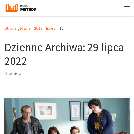
Przejdź do treści
Me
Strona główna
»
2022
»
lipiec
»
29
Dzienne Archiwa:
29 lipca
2022
4 wpisy
W nowym A oni dalej grzeszą, dobry Boże! Philippe de
Chauverona, Claude i Marie Verneuil obchodzą już czterdziestą