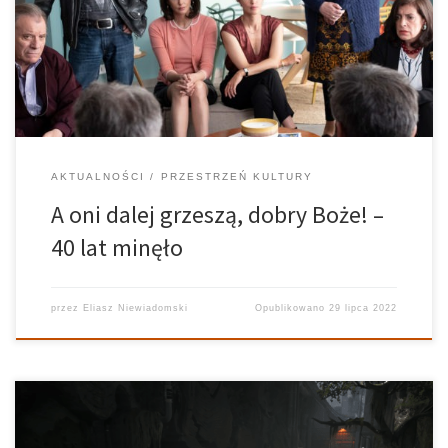
rocznicę ślubu. Cztery córki, czterech zięciów i reszta rodziny
zbierają się razem, żeby wyprawić im rubinowe gody. Co tym
razem mogłoby się […]
AKTUALNOŚCI
PRZESTRZEŃ KULTURY
A oni dalej grzeszą, dobry Boże! –
40 lat minęło
przez
Eliasz Niewiadomski
Opublikowano
29 lipca 2022