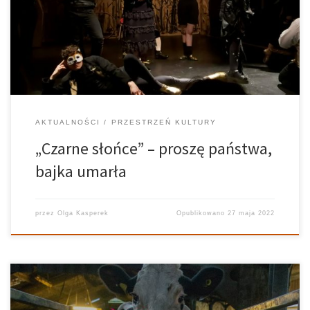
zerwać z tymi stereotypami. Zaprosil mieszkańców Poznania na
spektakl pt. Czarne słońce. Proszę państwa, czas na pogrzeb
bajki. Uroczystość […]
AKTUALNOŚCI
PRZESTRZEŃ KULTURY
„Czarne słońce” – proszę państwa,
bajka umarła
przez
Olga Kasperek
Opublikowano
27 maja 2022