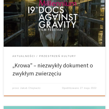
Najnowszy film brytyjskiej reżyserki Andrei Arnold pt. „Krowa” to
nietypowy dokument. Główną postacią jest tytułowe zwierzę, a
ludzie są niemal nieobecni. Czy eksperyment z odejściem od
opowiadania antropocentrycznej historii się udał? Ryzykowny
projekt Andrea Arnold znana jest ze specyficznego stylu, […]
AKTUALNOŚCI
PRZESTRZEŃ KULTURY
„Krowa” – niezwykły dokument o
zwykłym zwierzęciu
przez
Jakub Chojnacki
Opublikowano
27 maja 2022