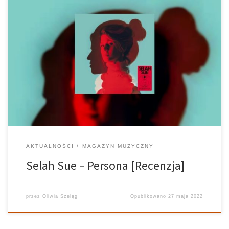
Selah Sue powraca po siedmiu latach nieobecności. Co się
zmieniło i czy jeszcze zachwyca tak samo, jak wcześniej?
Sprawdź naszą recenzję!
AKTUALNOŚCI
MAGAZYN MUZYCZNY
Selah Sue – Persona [Recenzja]
przez
Oliwia Szeląg
Opublikowano
27 maja 2022