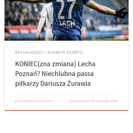
dziewięciu możliwych punktów. Częścią z nich piłkarze Dariusza
Żurawia podzielili się w PKO Ekstraklasie, natomiast belgijska ekipa
podcięła skrzydła w 4. kolejce fazy grupowej […]
AKTUALNOŚCI
PLANETA SPORTU
KONIEC(zna zmiana) Lecha
Poznań? Niechlubna passa
piłkarzy Dariusza Żurawia
przez
Sebastian Kowalski
Opublikowano
29 listopada 2020