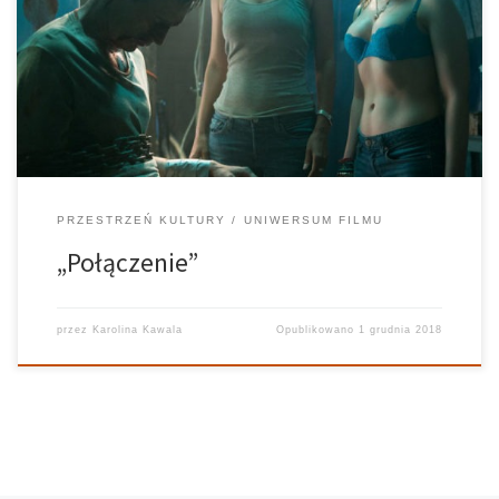
Realizuje: Ania Bielec Grafika: Kuba Siedlecki „Połączenie” to
amerykański thriller z 2013 roku Halle Berry i Abigail Breslin w roli
głównej. Jordan Tuner (Halle Berry) jest operatorką linii alarmowej
911. Kobieta jest przyzwyczajona […]
PRZESTRZEŃ KULTURY
UNIWERSUM FILMU
„Połączenie”
przez
Karolina Kawala
Opublikowano
1 grudnia 2018