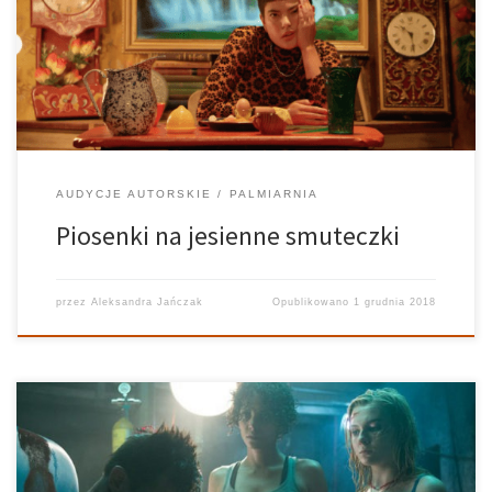
ostatnio przykuły naszą uwagę. Jak zawsze staraliśmy przenieść
się razem z naszymi słuchaczami i słuchaczkami w ciepły,
egzotyczny świat na przekór temu, co […]
AUDYCJE AUTORSKIE
PALMIARNIA
Piosenki na jesienne smuteczki
przez
Aleksandra Jańczak
Opublikowano
1 grudnia 2018
Uniwersum Filmu – 13.11.2018 Prowadzi: Karolina Kawala