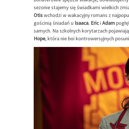
sezonie stajemy się świadkami wielkich zmia
Otis
wchodzi w wakacyjny romans z najpopul
gościnią śniadań u
Isaaca.
Eric
i
Adam
pogłęb
samych. Na szkolnych korytarzach pojawiają
Hope
, która nie boi kontrowersyjnych posu