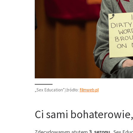
„Sex Education”/źródło:
filmweb.pl
Ci sami bohaterowie,
Zdecydowanym atutem
3. sezonu
„Sex Educ