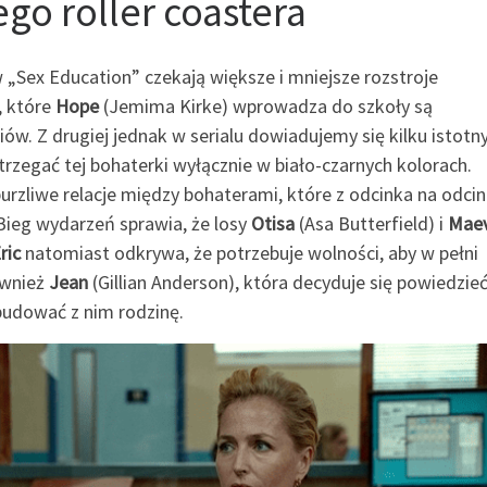
go roller coastera
ex Education” czekają większe i mniejsze rozstroje
, które
Hope
(Jemima Kirke) wprowadza do szkoły są
. Z drugiej jednak w serialu dowiadujemy się kilku istotn
rzegać tej bohaterki wyłącznie w biało-czarnych kolorach.
rzliwe relacje między bohaterami, które z odcinka na odci
Bieg wydarzeń sprawia, że losy
Otisa
(Asa Butterfield) i
Mae
ric
natomiast odkrywa, że potrzebuje wolności, aby w pełni
ównież
Jean
(Gillian Anderson), która decyduje się powiedzie
budować z nim rodzinę.