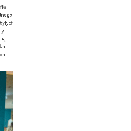
ffa
alnego
byłych
by.
lną
ska
yna