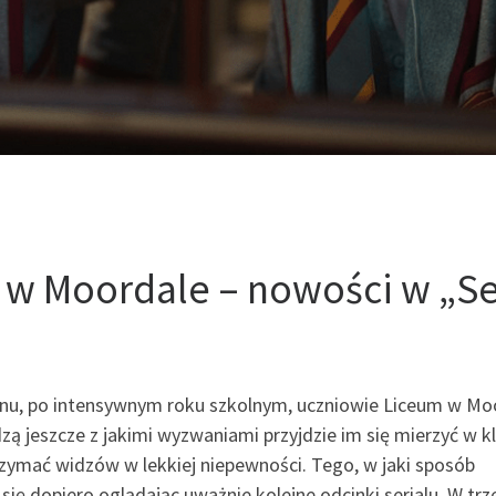
w Moordale – nowości w „S
nu, po intensywnym roku szkolnym, uczniowie Liceum w Mo
zą jeszcze z jakimi wyzwaniami przyjdzie im się mierzyć w kl
rzymać widzów w lekkiej niepewności. Tego, w jaki sposób
ię dopiero oglądając uważnie kolejne odcinki serialu. W tr