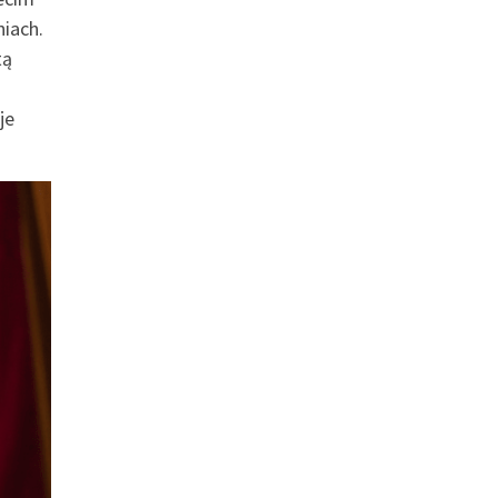
niach.
tą
je