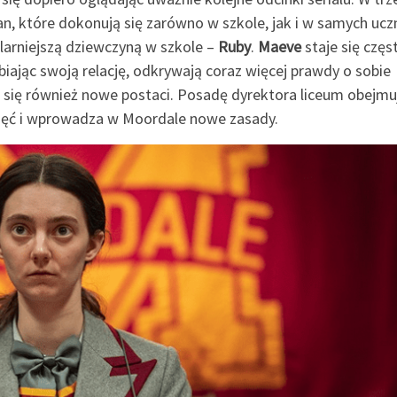
n, które dokonują się zarówno w szkole, jak i w samych ucz
arniejszą dziewczyną w szkole –
Ruby
.
Maeve
staje się częs
iając swoją relację, odkrywają coraz więcej prawdy o sobie
 się również nowe postaci. Posadę dyrektora liceum obejmu
nięć i wprowadza w Moordale nowe zasady.