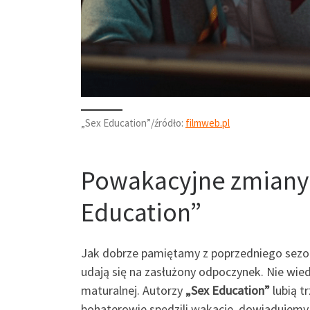
„Sex Education”/źródło:
filmweb.pl
Powakacyjne zmiany 
Education”
Jak dobrze pamiętamy z poprzedniego sezo
udają się na zasłużony odpoczynek. Nie wied
maturalnej. Autorzy
„Sex Education”
lubią t
bohaterowie spędzili wakacje, dowiadujemy s