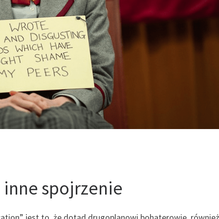
 inne spojrzenie
ation” jest to, że dotąd drugoplanowi bohaterowie, równie