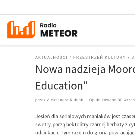
Przejdź do treści
AKTUALNOŚCI
PRZESTRZEŃ KULTURY
S
Nowa nadzieja Moorda
Education”
przez
Aleksandra Kubiak
|
Opublikowano
30 wrześ
Jesień dla serialowych maniaków jest czase
swetry, parzą hektolitry czarnej herbaty z c
odcinkach. Tym razem do grona powracający