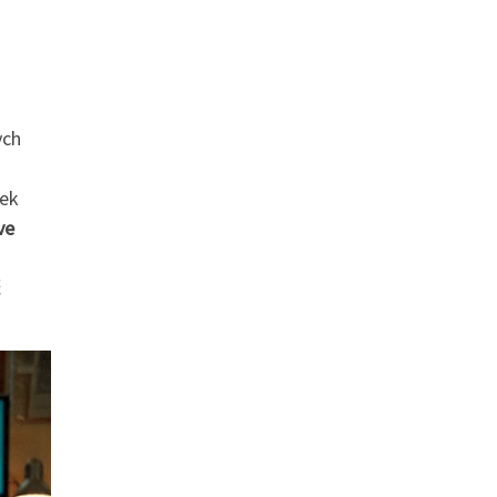
ych
nek
ve
ć