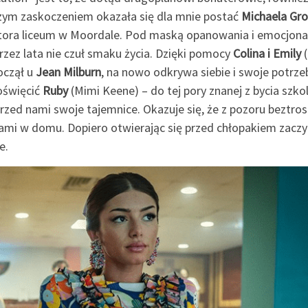
szym zaskoczeniem okazała się dla mnie postać
Michaela Gro
rektora liceum w Moordale. Pod maską opanowania i emocjon
przez lata nie czuł smaku życia. Dzięki pomocy
Colina i Emily
(
oczął u
Jean
Milburn
, na nowo odkrywa siebie i swoje potrze
oświęcić
Ruby
(Mimi Keene) – do tej pory znanej z bycia szko
zed nami swoje tajemnice. Okazuje się, że z pozoru beztro
mami w domu. Dopiero otwierając się przed chłopakiem zacz
e.