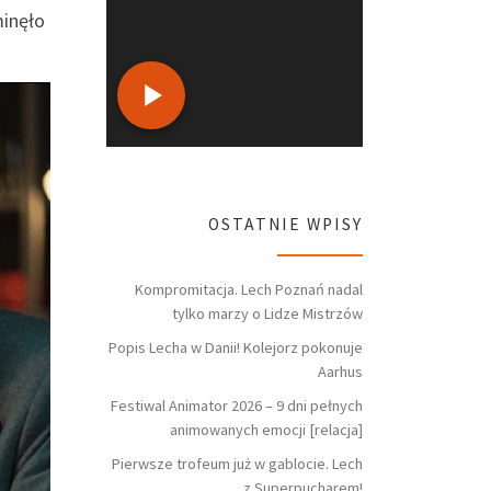
inęło
OSTATNIE WPISY
Kompromitacja. Lech Poznań nadal
tylko marzy o Lidze Mistrzów
Popis Lecha w Danii! Kolejorz pokonuje
Aarhus
Festiwal Animator 2026 – 9 dni pełnych
animowanych emocji [relacja]
Pierwsze trofeum już w gablocie. Lech
z Superpucharem!