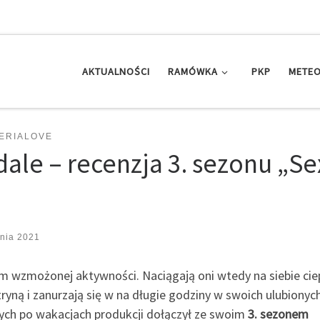
AKTUALNOŚCI
RAMÓWKA
PKP
METEO
ERIALOVE
le – recenzja 3. sezonu „Se
nia 2021
m wzmożonej aktywności. Naciągają oni wtedy na siebie cie
ytryną i zanurzają się w na długie godziny w swoich ulubionyc
ch po wakacjach produkcji dołączył ze swoim
3. sezonem