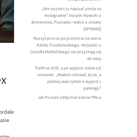
„Nie wystarczy napisać posta na
Instagramie”. Kacper Nowicki o
aktywizmie, Poznaniu i walce o zmiany
[WYWIAD]
Ruszył proces po proteście na wiecu
Rafała Trzaskowskiego. Aktywiści z
Osiedla Maltańskiego nie przyznają się
do winy
Trafił na SOR, a po wypisie zobaczył
rachunek. „Miałem ratować życie, a
ex
później walczyłem o wyjazd z
parkingu”
Jak Poznań oddychał w lecie PRL-u
ordale
asie
zecim